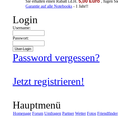
5,00 Euro
Sie erhalten einen Rabatt i.d.H.
, fugen S
Garantie auf alle Notebooks
- 1 Jahr!!
Login
Username:
Passwort:
Password vergessen?
Jetzt registrieren!
Hauptmenü
Homepage
Forum
Umfragen
Partner
Wetter
Fotos
Friendfinder