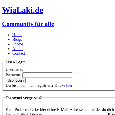
WiaLaki.de
Community für alle
Home
Blogs
Photos
About
Contact
User-Login
Username:
Passwort:
Du bist noch nicht registriert? Klicke
hier
.
Passwort vergessen?
Kein Problem. Gebe hier deine E-Mail-Adresse ein mit der du dich re
Deine E-Mail-Adresse: