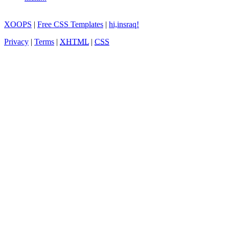
XOOPS
|
Free CSS Templates
|
hi,insraq!
Privacy
|
Terms
|
XHTML
|
CSS